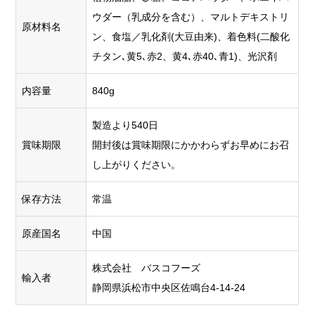
ウダー（乳成分を含む）、マルトデキストリ
原材料名
ン、食塩／乳化剤(大豆由来)、着色料(二酸化
チタン､黄5､赤2、黄4､赤40､青1)、光沢剤
内容量
840g
製造より540日
賞味期限
開封後は賞味期限にかかわらずお早めにお召
し上がりください。
保存方法
常温
原産国名
中国
株式会社 バスコフーズ
輸入者
静岡県浜松市中央区佐鳴台4-14-24