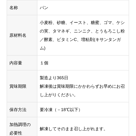
名称
パン
小麦粉、砂糖、イースト、糖蜜、ゴマ、ケシ
の実、タマネギ、ニンニク、とうもろこし粉
原材料名
／酵素、ビタミンC、増粘剤(キサンタンガ
ム)
内容量
１個
製造より365日
賞味期限
解凍後は賞味期限にかかわらずお早めにお召
し上がりください。
保存方法
要冷凍（－18℃以下）
加熱調理の
解凍してそのまま召し上がれます。
必要性