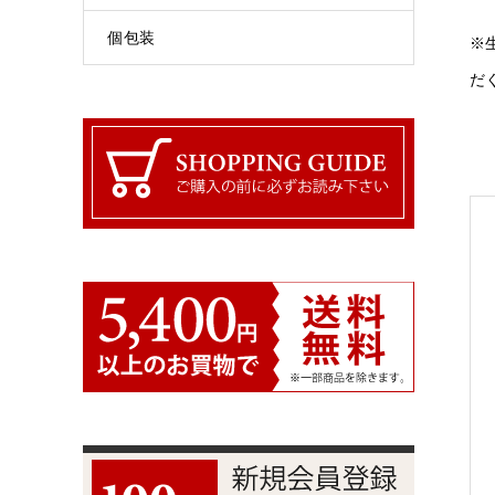
個包装
※
だ