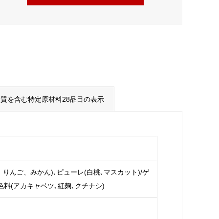
質を含む特定原材料28品目の表示
、りんご、みかん)､ピューレ(白桃､マスカット)/ゲ
色料(アカキャベツ､紅麹､クチナシ)