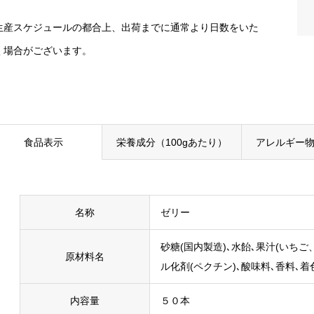
生産スケジュールの都合上、出荷までに通常より日数をいた
く場合がございます。
食品表示
栄養成分（100gあたり）
アレルギー物
名称
ゼリー
砂糖(国内製造)､水飴､果汁(いちご
原材料名
ル化剤(ペクチン)､酸味料､香料､着
内容量
５０本