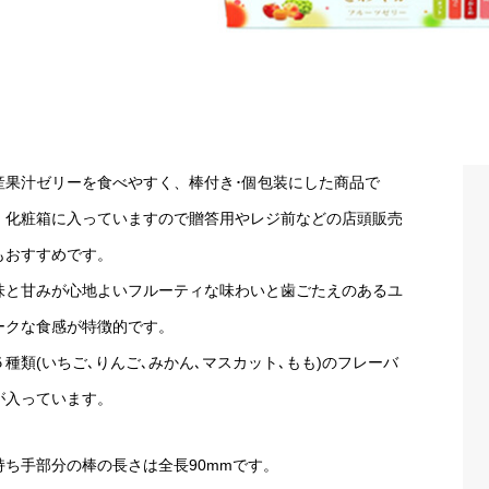
産果汁ゼリーを食べやすく、棒付き･個包装にした商品で
。化粧箱に入っていますので贈答用やレジ前などの店頭販売
もおすすめです。
味と甘みが心地よいフルーティな味わいと歯ごたえのあるユ
ークな食感が特徴的です。
５種類(いちご､りんご､みかん､マスカット､もも)のフレーバ
が入っています。
持ち手部分の棒の長さは全長90mmです。