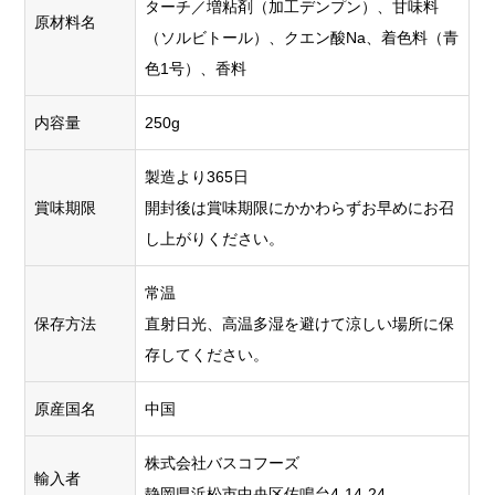
ターチ／増粘剤（加工デンプン）、甘味料
原材料名
（ソルビトール）、クエン酸Na、着色料（青
色1号）、香料
内容量
250g
製造より365日
賞味期限
開封後は賞味期限にかかわらずお早めにお召
し上がりください。
常温
保存方法
直射日光、高温多湿を避けて涼しい場所に保
存してください。
原産国名
中国
株式会社バスコフーズ
輸入者
静岡県浜松市中央区佐鳴台4-14-24