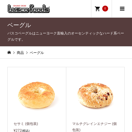
0
ベーグル
バスコベーグルはニューヨーク直輸入のオーセンティックなハード系ベー
グルです。
商品
ベーグル
セサミ (個包装)
マルチグレインエナジー (個
包装)
¥272
(税込)