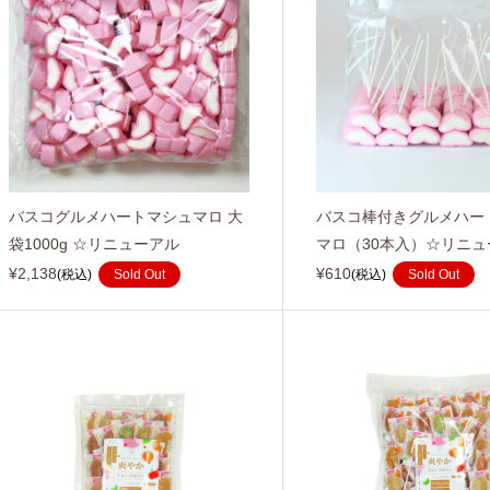
バスコグルメハートマシュマロ 大
バスコ棒付きグルメハー
袋1000g ☆リニューアル
マロ（30本入）☆リニュ
¥2,138
¥610
(税込)
Sold Out
(税込)
Sold Out